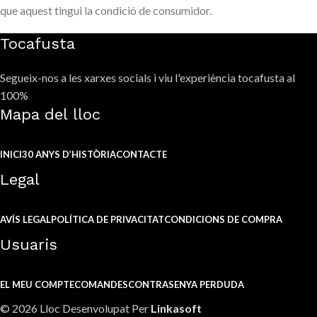
que aquest tingui la condició de consumidor.
Tocafusta
Segueix-nos a les xarxes socials i viu l'experiència tocafusta al
100%
Mapa del lloc
INICI
30 ANYS D’HISTÒRIA
CONTACTE
Legal
AVÍS LEGAL
POLÍTICA DE PRIVACITAT
CONDICIONS DE COMPRA
Usuaris
EL MEU COMPTE
COMANDES
CONTRASENYA PERDUDA
© 2026 Lloc Desenvolupat Per
Linkasoft