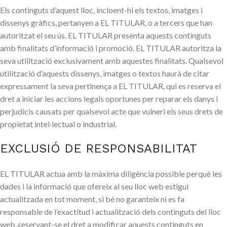
Els continguts d’aquest lloc, incloent-hi els textos, imatges i
dissenys gràfics, pertanyen a EL TITULAR, o a tercers que han
autoritzat el seu ús. EL TITULAR presenta aquests continguts
amb finalitats d’informació i promoció. EL TITULAR autoritza la
seva utilització exclusivament amb aquestes finalitats. Qualsevol
utilització d’aquests dissenys, imatges o textos haurà de citar
expressament la seva pertinença a EL TITULAR, qui es reserva el
dret a iniciar les accions legals oportunes per reparar els danys i
perjudicis causats per qualsevol acte que vulneri els seus drets de
propietat intel·lectual o industrial.
EXCLUSIÓ DE RESPONSABILITAT
EL TITULAR actua amb la màxima diligència possible perquè les
dades i la informació que ofereix al seu lloc web estigui
actualitzada en tot moment, si bé no garanteix ni es fa
responsable de l’exactitud i actualització dels continguts del lloc
web, reservant-se el dret a modificar aquests continguts en