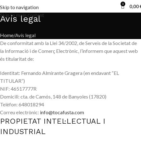
0
0,00
Skip to navigation
Skip to main content
Avís legal
Home
Avís legal
De conformitat amb la Llei 34/2002, de Serveis de la Societat de
la Informació i de Comerç Electrònic, l’informem que aquest web
és titularitat de:
Identitat: Fernando Almirante Gragera (en endavant “EL
TITULAR”)
NIF: 46517777R
Domicili: cta. de Camós, 148 de Banyoles (17820)
Telèfon: 648018294
Correu electrònic:
info@tocafusta.com
PROPIETAT INTEL·LECTUAL I
INDUSTRIAL