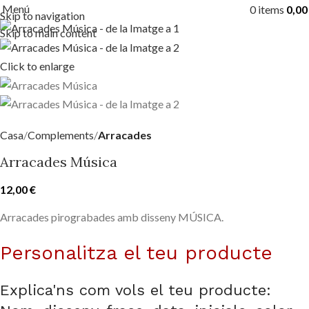
Menú
0
items
0,0
Skip to navigation
Skip to main content
Click to enlarge
Casa
Complements
Arracades
Arracades Música
12,00
€
Arracades pirograbades amb disseny MÚSICA.
Personalitza el teu producte
Explica'ns com vols el teu producte: