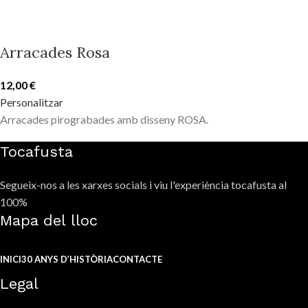
Arracades Rosa
12,00
€
Personalitzar
Arracades pirograbades amb disseny ROSA.
Tocafusta
Segueix-nos a les xarxes socials i viu l'experiència tocafusta al
100%
Mapa del lloc
INICI
30 ANYS D’HISTÒRIA
CONTACTE
Legal