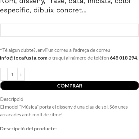
Nom, disseny, frase, data, inicials, color
específic, dibuix concret...
*Té algun dubte?, enviï un correu a l'adreça de correu
info@tocafusta.com
o truqui al número de telèfon
648 018 294
.
COMPRAR
Descripció
El model “Música” porta el disseny d’una clau de sol. Són unes
arracades amb molt de ritme!
Descripció del producte: