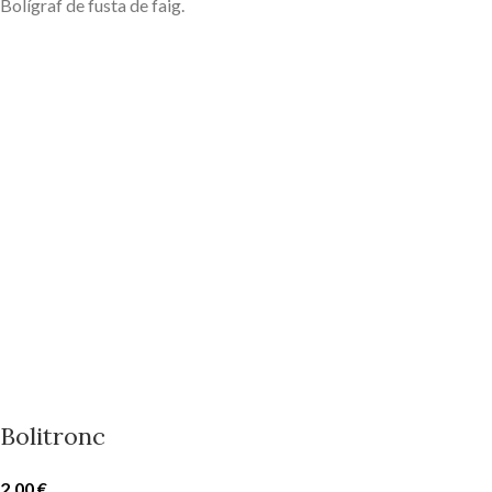
Bolígraf de fusta de faig.
Bolitronc
2,00
€