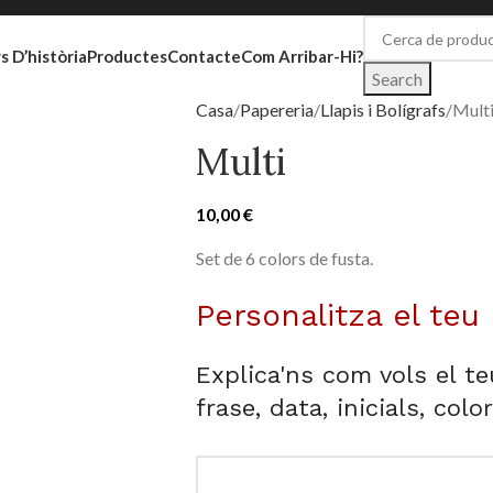
s D’història
Productes
Contacte
Com Arribar-Hi?
Search
Casa
Papereria
Llapis i Bolígrafs
Mult
Multi
10,00
€
Set de 6 colors de fusta.
Personalitza el teu
Explica'ns com vols el t
frase, data, inicials, colo