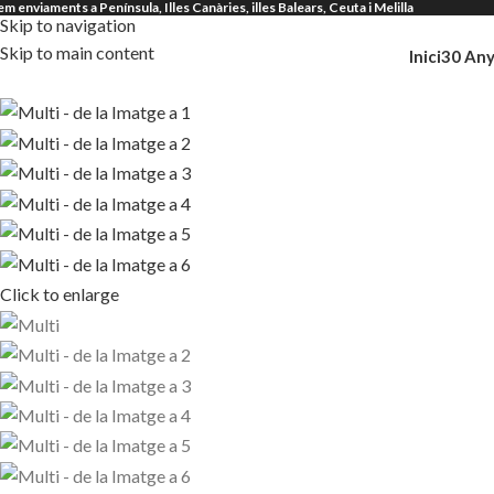
em enviaments a Península, Illes Canàries, illes Balears, Ceuta i Melilla
Skip to navigation
Skip to main content
Inici
30 Any
Click to enlarge