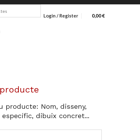
Login / Register
0,00
€
i
 producte
eu producte: Nom, disseny,
r específic, dibuix concret...