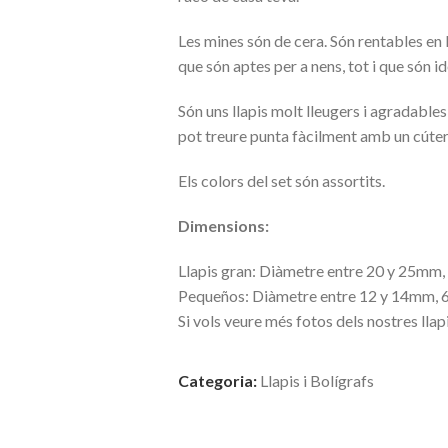
Les mines són de cera. Són rentables en la
que són aptes per a nens, tot i que són i
Són uns llapis molt lleugers i agradables a
pot treure punta fàcilment amb un cúter,
Els colors del set són assortits.
Dimensions:
Llapis gran: Diàmetre entre 20 y 25mm,
Pequeños: Diàmetre entre 12 y 14mm, 6
Si vols veure més fotos dels nostres llap
Categoria:
Llapis i Bolígrafs