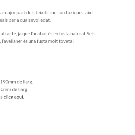
 major part dels teixits i no són tòxiques, així
deals per a qualsevol edat.
l tacte, ja que l’acabat és en fusta natural. Se’ls
 l’avellaner és una fusta molt toveta!
 190mm de llarg.
0mm de llarg.
is
clica aquí.