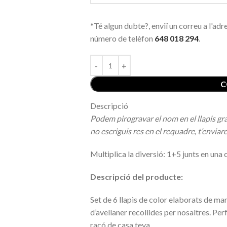
*Té algun dubte?, enviï un correu a l'ad
número de telèfon
648 018 294
.
C
Descripció
Podem pirogravar el nom en el llapis gr
no escriguis res en el requadre, t’envia
Multiplica la diversió: 1+5 junts en una o
Descripció del producte:
Set de 6 llapis de color elaborats de m
d’avellaner recollides per nosaltres. Pe
racó de casa teva.