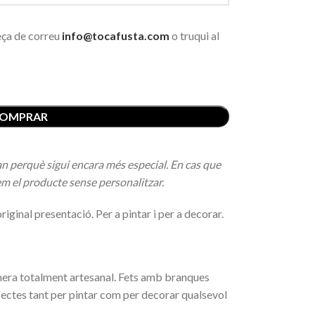
reça de correu
info@tocafusta.com
o truqui al
OMPRAR
an perquè sigui encara més especial. En cas que
rem el producte sense personalitzar.
riginal presentació. Per a pintar i per a decorar.
anera totalment artesanal. Fets amb branques
rfectes tant per pintar com per decorar qualsevol