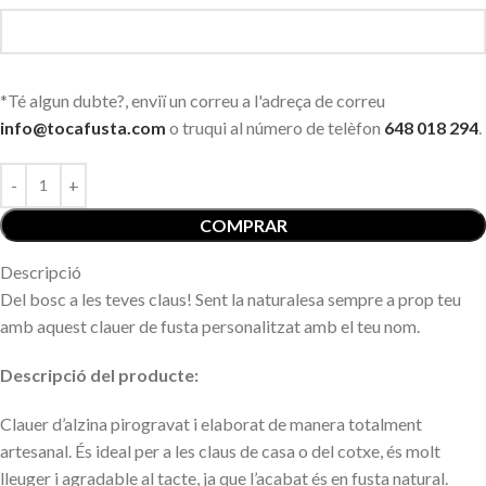
*Té algun dubte?, enviï un correu a l'adreça de correu
info@tocafusta.com
o truqui al número de telèfon
648 018 294
.
COMPRAR
Descripció
Del bosc a les teves claus! Sent la naturalesa sempre a prop teu
amb aquest clauer de fusta personalitzat amb el teu nom.
Descripció del producte:
Clauer d’alzina pirogravat i elaborat de manera totalment
artesanal. És ideal per a les claus de casa o del cotxe, és molt
lleuger i agradable al tacte, ja que l’acabat és en fusta natural.