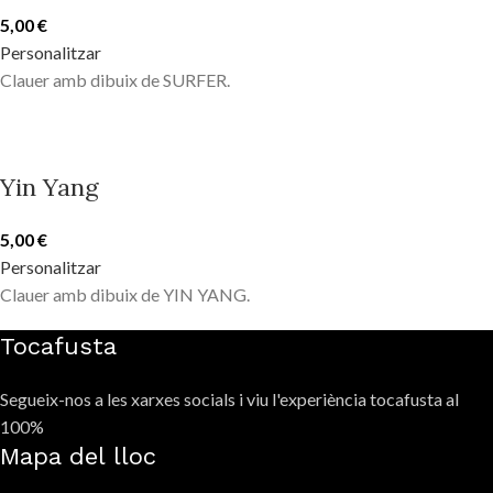
5,00
€
Personalitzar
Clauer amb dibuix de SURFER.
Yin Yang
5,00
€
Personalitzar
Clauer amb dibuix de YIN YANG.
Tocafusta
Segueix-nos a les xarxes socials i viu l'experiència tocafusta al
100%
Mapa del lloc