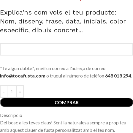
Explica'ns com vols el teu producte:
Nom, disseny, frase, data, inicials, color
específic, dibuix concret...
*Té algun dubte?, enviï un correu a l'adreça de correu
info@tocafusta.com
o truqui al número de telèfon
648 018 294
.
COMPRAR
Descripció
Del bosc a les teves claus! Sent la naturalesa sempre a prop teu
amb aquest clauer de fusta personalitzat amb el teu nom.