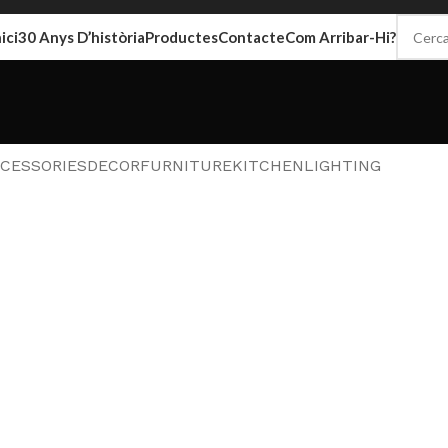
nici
30 Anys D’història
Productes
Contacte
Com Arribar-Hi?
CESSORIES
DECOR
FURNITURE
KITCHEN
LIGHTING
cor
honcus quisque sollicitudin