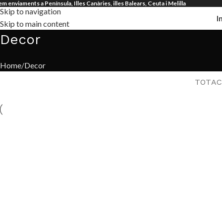
em enviaments a Península, Illes Canàries, illes Balears, Ceuta i Melilla
Skip to navigation
I
Skip to main content
Decor
Home
Decor
TOT
AC
Decor
De
Et vestibulum quis a suspendisse
R